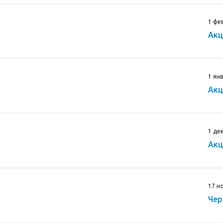
1 фе
Акц
1 ян
Акц
1 де
Акц
17 н
Чер