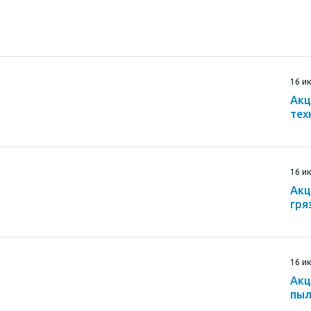
и
16 и
Акц
тех
16 и
Акц
гря
16 и
Акц
пыл