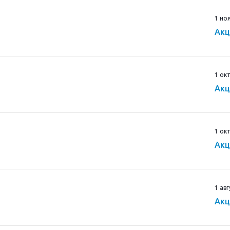
1 но
Акц
1 ок
Акц
1 ок
Акц
1 ав
Акц