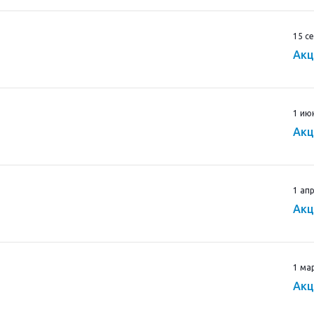
15 с
Акц
1 ию
Акц
1 ап
Акц
1 ма
Акц