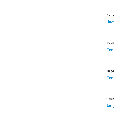
7 но
Чис
25 и
Ски
20 ф
Ски
1 фе
Акц